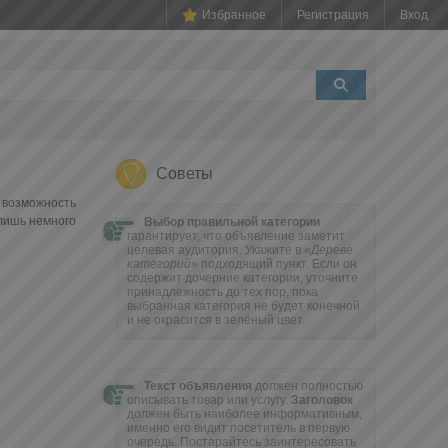
Избранное
Регистрация
Вход
Советы
 возможность
 лишь немного
Выбор правильной категории
гарантирует, что объявление заметит
целевая аудитория. Укажите в «
Дереве
категорий
» подходящий пункт. Если он
содержит дочерние категории, уточните
принадлежность до тех пор, пока
выбранная категория не будет конечной
и не окрасится в зелёный цвет.
Текст объявления
должен полностью
описывать товар или услугу.
Заголовок
должен быть наиболее информативным,
именно его видит посетитель в первую
очередь. Постарайтесь заинтересовать