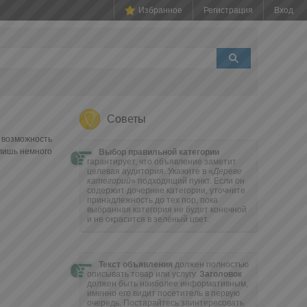
Избранное
Регистрация
Вход
Советы
 возможность
 лишь немного
Выбор правильной категории
гарантирует, что объявление заметит
целевая аудитория. Укажите в «
Дереве
категорий
» подходящий пункт. Если он
содержит дочерние категории, уточните
принадлежность до тех пор, пока
выбранная категория не будет конечной
и не окрасится в зелёный цвет.
Текст объявления
должен полностью
описывать товар или услугу.
Заголовок
должен быть наиболее информативным,
именно его видит посетитель в первую
очередь. Постарайтесь заинтересовать