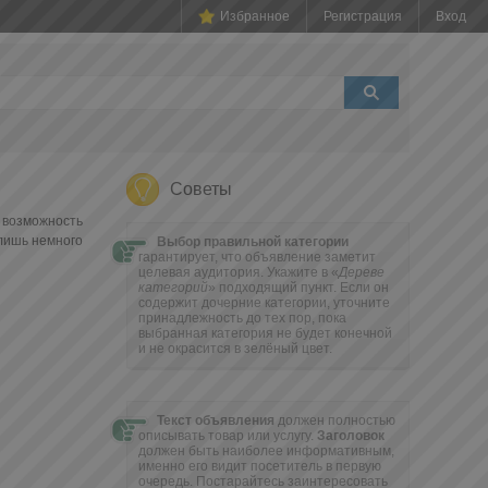
Избранное
Регистрация
Вход
Советы
 возможность
 лишь немного
Выбор правильной категории
гарантирует, что объявление заметит
целевая аудитория. Укажите в «
Дереве
категорий
» подходящий пункт. Если он
содержит дочерние категории, уточните
принадлежность до тех пор, пока
выбранная категория не будет конечной
и не окрасится в зелёный цвет.
Текст объявления
должен полностью
описывать товар или услугу.
Заголовок
должен быть наиболее информативным,
именно его видит посетитель в первую
очередь. Постарайтесь заинтересовать