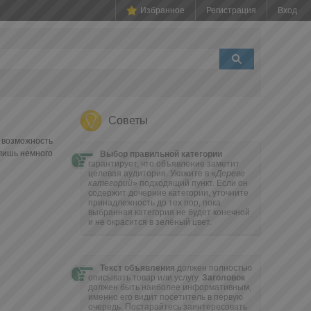
Избранное
Регистрация
Вход
Советы
 возможность
 лишь немного
Выбор правильной категории
гарантирует, что объявление заметит
целевая аудитория. Укажите в «
Дереве
категорий
» подходящий пункт. Если он
содержит дочерние категории, уточните
принадлежность до тех пор, пока
выбранная категория не будет конечной
и не окрасится в зелёный цвет.
Текст объявления
должен полностью
описывать товар или услугу.
Заголовок
должен быть наиболее информативным,
именно его видит посетитель в первую
очередь. Постарайтесь заинтересовать