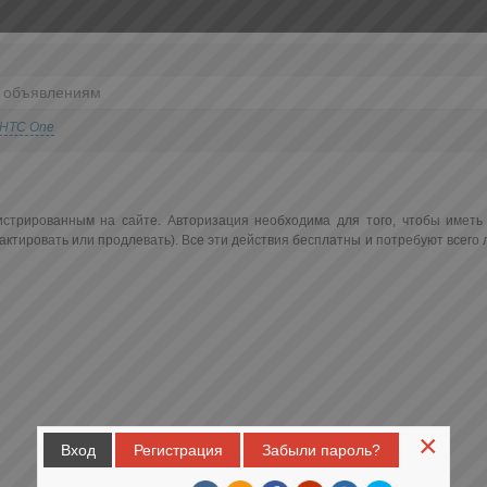
HTC One
истрированным на сайте. Авторизация необходима для того, чтобы иметь
ктировать или продлевать). Все эти действия бесплатны и потребуют всего
×
Вход
Регистрация
Забыли пароль?