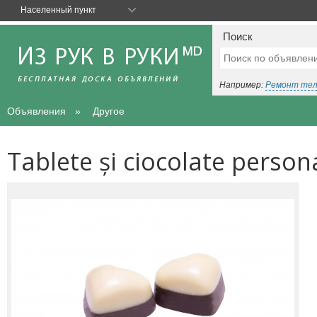
Населенный пункт
Поиск
Например:
Ремонт те
Объявления
Другое
Tablete și ciocolate person