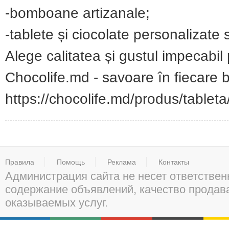
-bomboane artizanale;
-tablete și ciocolate personalizate 
Alege calitatea și gustul impecabil 
Chocolife.md - savoare în fiecare b
https://chocolife.md/produs/tableta
Правила
Помощь
Реклама
Контакты
Администрация сайта не несет ответствен
содержание объявлений, качество прода
оказываемых услуг.