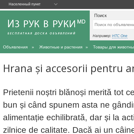
Населенный пункт
Поиск
Например:
HTC One
Объявления
Животные и растения
Товары для животны
Hrana și accesorii pentru 
Prietenii noștri blănoși merită tot c
bun și când spunem asta ne gândi
alimentație echilibrată, dar și la acti
zilnice de calitate. Dacă ai un câin