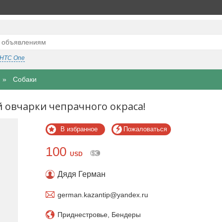
HTC One
Собаки
овчарки чепрачного окраса!
В избранное
Пожаловаться
100
USD
Дядя Герман
german.kazantip@yandex.ru
Приднестровье, Бендеры