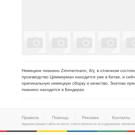
Немецкое пианино Zimmermann, б/у, в отличном состоян
производство Циммерман находится уже в Китае, и сейч
оригинальную немецкую сборку и качество. Знатоки прек
пианино находится в Бендерах.
Правила
Помощь
Реклама
Контакты
Администрация сайта не несет ответственности за содержание объявле