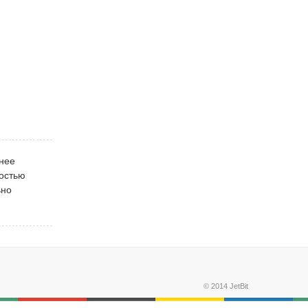
шнее
ностью
ьно
© 2014 JetBit