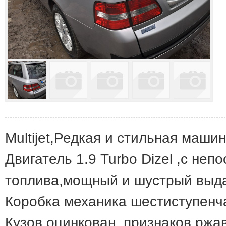
Multijet,Редкая и стильная маши
Двигатель 1.9 Turbo Dizel ,с не
топлива,мощный и шустрый выд
Коробка механика шестиступенч
Кузов оцинкован ,признаков ржа