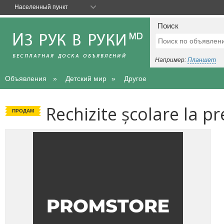
Населенный пункт
Поиск
Например:
Планшет
Объявления
Детский мир
Другое
Rechizite școlare la p
ПРОДАМ