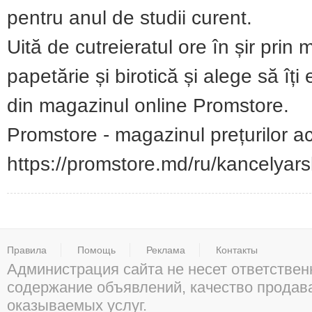
pentru anul de studii curent.
Uită de cutreieratul ore în șir pri
papetărie și birotică și alege să îți
din magazinul online Promstore.
Promstore - magazinul prețurilor ac
https://promstore.md/ru/kancelyarsk
Правила
Помощь
Реклама
Контакты
Администрация сайта не несет ответствен
содержание объявлений, качество прода
оказываемых услуг.