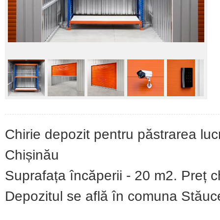
Chirie depozit pentru păstrarea lucr
Chișinău
Suprafața încăperii - 20 m2. Preț c
Depozitul se află în comuna Stăucen