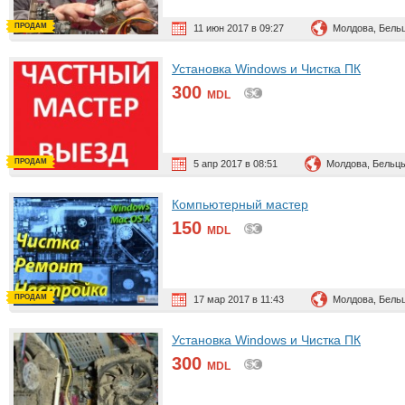
ПРОДАМ
11 июн 2017 в 09:27
Молдова, Бель
Установка Windows и Чистка ПК
300
MDL
ПРОДАМ
5 апр 2017 в 08:51
Молдова, Бельц
Компьютерный мастер
150
MDL
ПРОДАМ
17 мар 2017 в 11:43
Молдова, Бель
Установка Windows и Чистка ПК
300
MDL