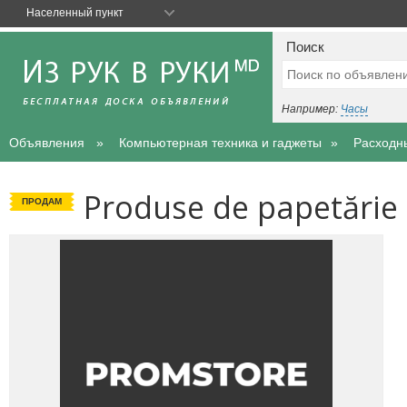
Населенный пункт
Поиск
Например:
Часы
Объявления
Компьютерная техника и гаджеты
Расходн
Produse de papetărie ș
ПРОДАМ