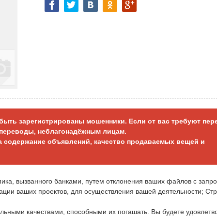
т быть зарегистрированы мошенники. Если от вас требуют пер
е переводы, неблагонадёжным лицам.
за содержание объявлений, качество продаваемых вещей и
упика, вызванного банками, путем отклонения ваших файлов с запр
зации ваших проектов, для осуществления вашей деятельности; Ст
ными качествами, способными их погашать. Вы будете удовлетв