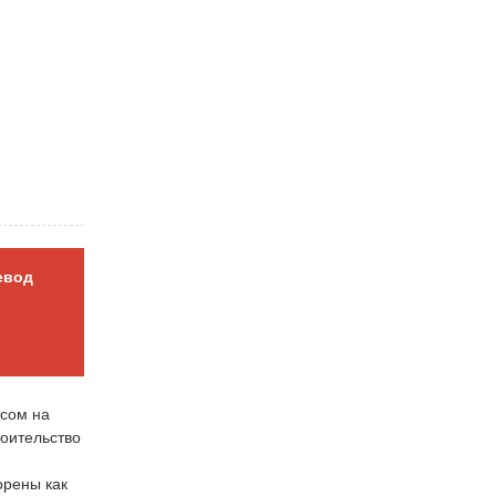
евод
осом на
роительство
орены как