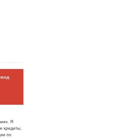
евод
виях. Я
е кредиты,
ции по