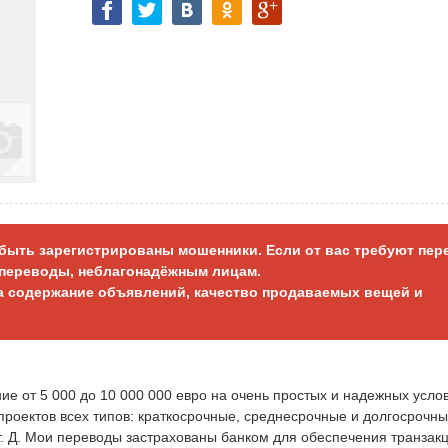
т быть зарегистрированы мошенники. Если от вас требуют пер
е переводы, неблагонадёжным лицам.
за содержание объявлений, качество продаваемых вещей и
ие от 5 000 до 10 000 000 евро на очень простых и надежных усло
проектов всех типов: краткосрочные, среднесрочные и долгосрочны
 т. Д. Мои переводы застрахованы банком для обеспечения транзак