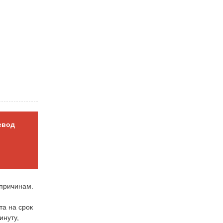
евод
 причинам.
та на срок
инуту,