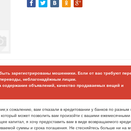
т быть зарегистрированы мошенники. Если от вас требуют пер
е переводы, неблагонадёжным лицам.
за содержание объявлений, качество продаваемых вещей и
ние;к сожалению, вам отказали в кредитовании у банков по разным
д, который может позволить вам произойти с вашими ежемесячными
ее капитал, я хочу предоставить вам в виде возвращаемого креди
шиваемой суммы и срока погашения. Не стесняйтесь больше ни на м