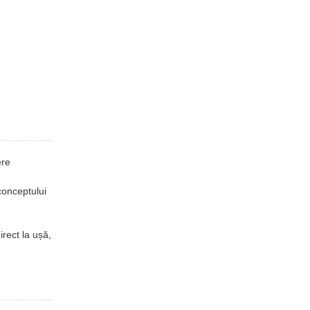
ere
conceptului
rect la ușă,