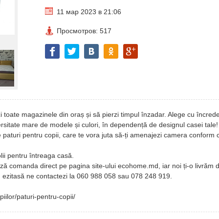
11 мар 2023 в 21:06
Просмотров: 517
i toate magazinele din oraș și să pierzi timpul înzadar. Alege cu încred
ersitate mare de modele și culori, în dependență de designul casei tale!
e paturi pentru copii, care te vora juta să-ți amenajezi camera conform 
olii pentru întreaga casă.
ză comanda direct pe pagina site-ului ecohome.md, iar noi ți-o livrăm di
nu ezitasă ne contactezi la 060 988 058 sau 078 248 919.
ilor/paturi-pentru-copii/