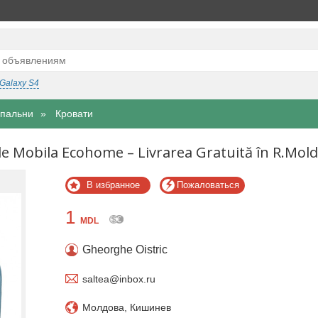
Galaxy S4
спальни
Кровати
de Mobila Ecohome – Livrarea Gratuită în R.Mol
В избранное
Пожаловаться
1
MDL
Gheorghe Oistric
saltea@inbox.ru
Молдова, Кишинев