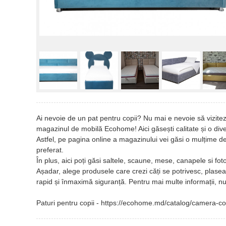
Ai nevoie de un pat pentru copii? Nu mai e nevoie să vizitez
magazinul de mobilă Ecohome! Aici găsești calitate și o div
Astfel, pe pagina online a magazinului vei găsi o mulțime d
preferat.
În plus, aici poți găsi saltele, scaune, mese, canapele si fot
Așadar, alege produsele care crezi căți se potrivesc, plasea
rapid și înmaximă siguranță. Pentru mai multe informații, 
Paturi pentru copii - https://ecohome.md/catalog/camera-copi