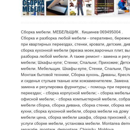
Сборка мебели. МЕБЕЛЬЩИК . Кишинев 069495004 .
Сборка и разборка любой мебели - оперативно, бережно
при квартирных переездах, стенки, кровати, детские, д
сборка кухонной мебели (врезка моек,варочных плит, вы
разборка любой мебели. А также ремонт - замена и регу
мебели; Шкафы-купе; Cтенки; Cпальни; Прихожие; Детск
мебели. Мебельщик. Шкафы-купе, Cтенки, Cпальни, При
Монтаж бытовой техники, Сборка кухонь, Диваны, Кресла
и сиденья стульев тканью или кожзаменителем. Замена 
замена и регулировка фурнитуры; - помощь при переезде
переездах; - сборка корпусной мебели; - сборка мебельн
офисной мебели; - сборка компьютерной мебели, cобрат
мебели сборка, сборка дивана, сборка стенки, сборка м
кухни, сборка кухонной мебели, сборка мебели на дому 
мебели цена, сборка мебели шкафа, сборка прихожей, с
услуги сборке мебели, установка мебели. Montarea demonta
reparatie, montare, demontare. Chișinău. Moldova.