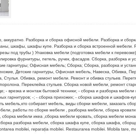
, аккуратно. Разборка и сборка офисной мебели. Разборка и сбор
иваны, шкафы, шкафы купе. Разборка и сборка встроенной мебели. 
резы под трубы ) Упаковка мебели (подготовка мебели к перевозке)
лировка фурнитуры, петель, ручек, фасадов. Сборка, разборка и у
ие гарнитуры; Офисная мебель; Сборка; Сборка, разборка и устан
хожие, Детские гарнитуры, Офисная мебель, Навеска, Обивка, Пер
, Стулья. Обивка, ремонт мебели. Ремонт и обивка стульев. Перет
поролона. Переклейка стульев. Сборка новой мебели, ремонт старо
; - врезка и монтаж бытовой техники; - сборка и разборка мебели
ых гарнитуров; -; - сборка прихожих; - сборка шкафов и шкафов-куп
ь мебель,кто собирает мебель, виды сборки мебели, заказать сбо
ебели, работы по сборке мебели , разборка мебели, сборка кровати
, сборка мебели икеа ,сборка мебели кровать, сборка мебели мона
борка разборка мебели, сборка шкафа купе, сборка шкафа, сборщи
rea mobilei, reparația mobilei. Restaurarea mobilei. Mobila tare, m