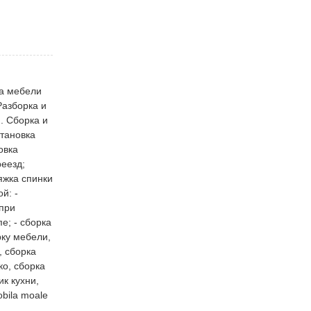
ка мебели
Разборка и
. Сборка и
становка
овка
еезд;
яжка спинки
й: -
 при
е; - сборка
рку мебели,
, сборка
ко, сборка
к кухни,
obila moale