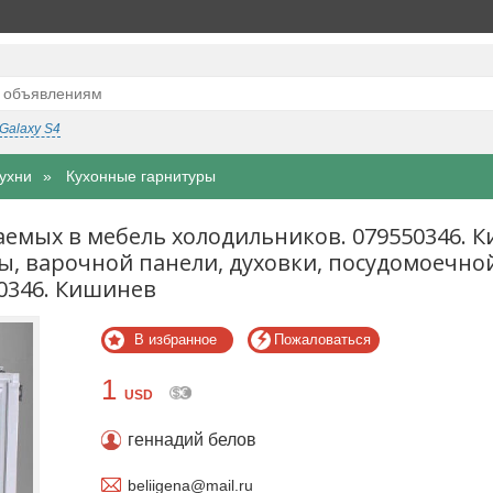
Galaxy S4
ухни
Кухонные гарнитуры
аемых в мебель холодильников. 079550346. 
ы, варочной панели, духовки, посудомоечно
0346. Кишинев
В избранное
Пожаловаться
1
USD
геннадий белов
beliigena@mail.ru