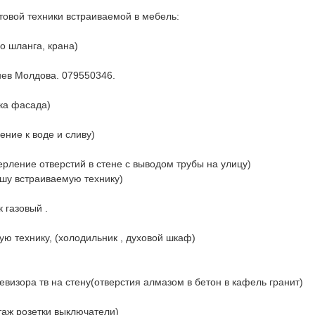
товой техники встраиваемой в мебель:
о шланга, крана)
ев Молдова. 079550346.
ка фасада)
ние к воде и сливу)
ерление отверстий в стене с выводом трубы на улицу)
ашу встраиваемую технику)
 газовый .
ю технику, (холодильник , духовой шкаф)
зора тв на стену(отверстия алмазом в бетон в кафель гранит)
таж розетки выключатели)