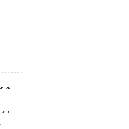
шинев
стер.
ы.