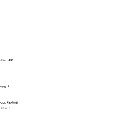
спальни-
венный
бом. Любой
лнца и