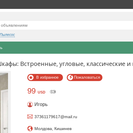
Пылесос
ль
кафы: Встроенные, угловые, классические и 
В избранное
Пожаловаться
99
USD
Игорь
37361179617@mail.ru
Молдова, Кишинев