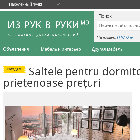
Населенный пункт
Поиск
Например:
HTC One
Объявления
Мебель и интерьер
Другая мебель
Saltele pentru dormito
ПРОДАМ
prietenoase prețuri