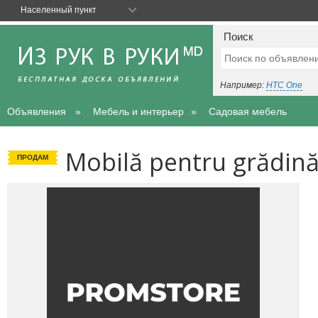
Населенный пункт
Поиск
Например:
HTC One
Объявления
Мебель и интерьер
Садовая мебель
Mobilă pentru grădin
ПРОДАМ