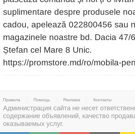
suplimentare despre produsele noa
cadou, apelează 022800456 sau ne p
magazinele noastre bd. Dacia 47/6,
Ștefan cel Mare 8 Unic.
https://promstore.md/ro/mobila-pen
Правила
Помощь
Реклама
Контакты
Администрация сайта не несет ответствен
содержание объявлений, качество прода
оказываемых услуг.