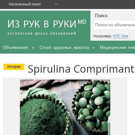
Населенный пункт
Поиск
Например:
HTC One
Объявления
Спорт, здоровье, красота
Медицинские тов
Spirulina Comprimant
ПРОДАМ