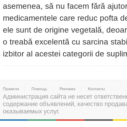
asemenea, să nu facem fără ajutorul
medicamentele care reduc pofta d
ele sunt de origine vegetală, deoa
o treabă excelentă cu sarcina stabil
izbitor al acestei categorii de supl
Правила
Помощь
Реклама
Контакты
Администрация сайта не несет ответствен
содержание объявлений, качество прода
оказываемых услуг.