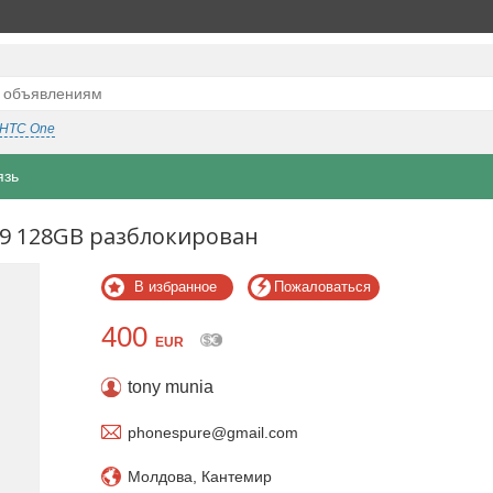
HTC One
язь
S9 128GB разблокирован
В избранное
Пожаловаться
400
EUR
tony munia
phonespure@gmail.com
Молдова, Кантемир