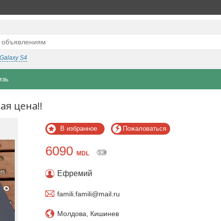
Galaxy S4
язь
ая цена!!
В избранное
Пожаловаться
6090
MDL
Ефремий
famili.famili@mail.ru
Молдова, Кишинев