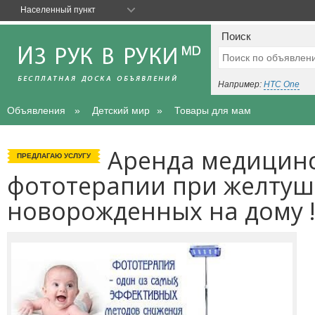
Населенный пункт
Поиск
Например:
HTC One
Объявления
Детский мир
Товары для мам
Аренда медицин
ПРЕДЛАГАЮ УСЛУГУ
фототерапии при желтушк
новорожденных на дому !