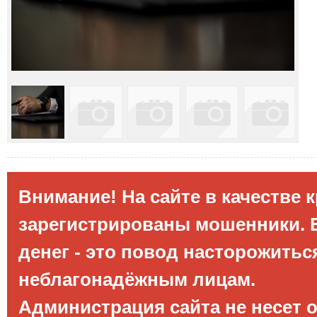
Внимание! На сайте в качестве 
зарегистрированы мошенники. Е
денег - это повод насторожитьс
неблагонадёжным лицам.
Администрация сайта не несет 