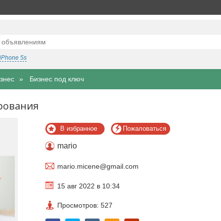
iPhone 5s
знес
Бизнес под ключ
рования
В избранное
Пожаловаться
mario
mario.micene@gmail.com
15 авг 2022 в 10:34
Просмотров: 527