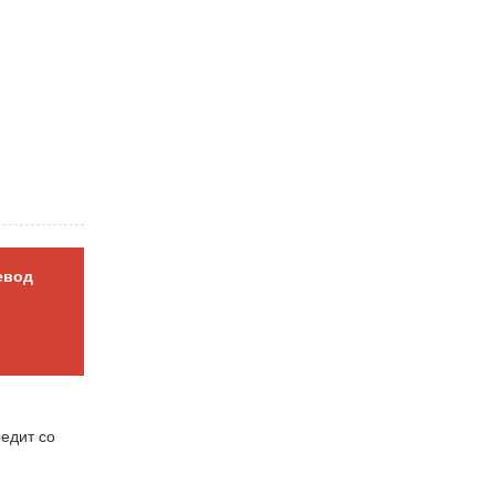
евод
едит со