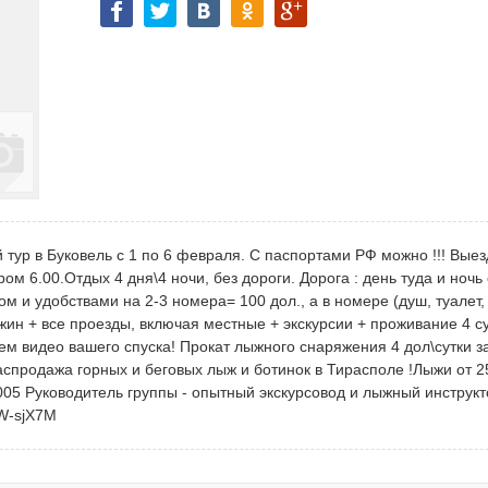
тур в Буковель с 1 по 6 февраля. С паспортами РФ можно !!! Выез
ом 6.00.Отдых 4 дня\4 ночи, без дороги. Дорога : день туда и ночь 
м и удобствами на 2-3 номера= 100 дол., а в номере (душ, туалет,
\ужин + все проезды, включая местные + экскурсии + проживание 4 су
ем видео вашего спуска! Прокат лыжного снаряжения 4 дол\сутки з
Распродажа горных и беговых лыж и ботинок в Тирасполе !Лыжи от 25
2005 Руководитель группы - опытный экскурсовод и лыжный инструк
NW-sjX7M