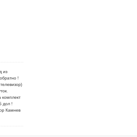
д из
обратно !
 телевизор)
ток.
а комплект
 дол !
тор Камнев