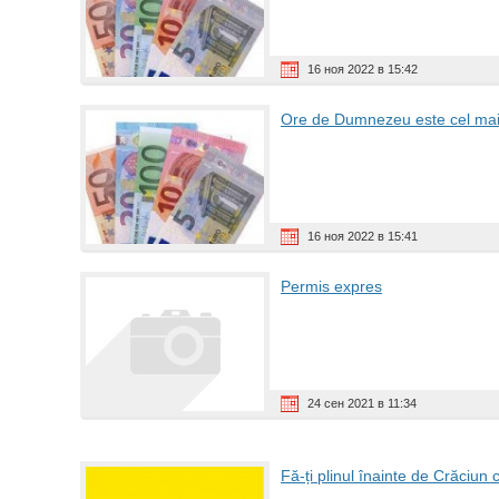
16 ноя 2022 в 15:42
Ore de Dumnezeu este cel mai b
16 ноя 2022 в 15:41
Permis expres
24 сен 2021 в 11:34
Fă-ți plinul înainte de Crăciu