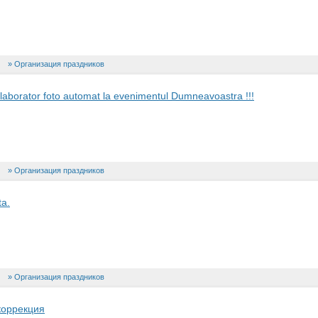
Организация праздников
l laborator foto automat la evenimentul Dumneavoastra !!!
Организация праздников
ta.
Организация праздников
коррекция