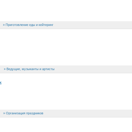
Приготовление еды и кейтеринг
Ведущие, музыканты и артисты
к
Организация праздников