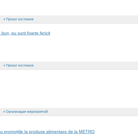
Прокат костюмов
un, eu sunt foarte fericit
Прокат костюмов
Организация мероприятий
n cu promoțiile la produse alimentare de la METRO