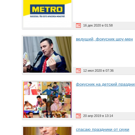
16 дек 2020 в 01:58
ведущий, фокусник шоу-мен
12 июл 2020 в 07:36
фокусник на детский праздни
20 апр 2019 в 13:14
спасаю праздники от скуки