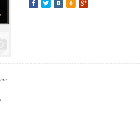
cere:
e,
,