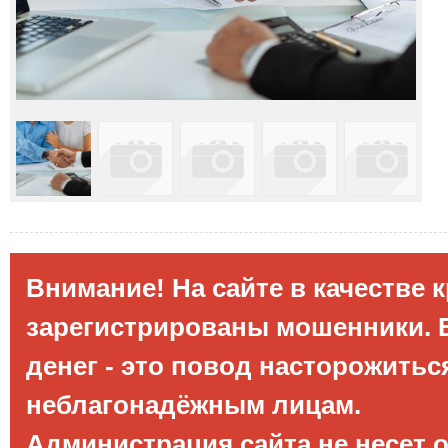
Внимание! На сайте в качестве 
зарегистрированы мошенники. Е
денег - это повод насторожитьс
неблагонадёжным лицам.
Администрация сайта не несет 