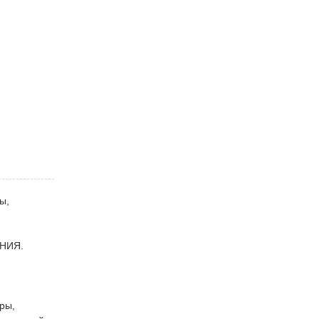
ы,
АНИЯ.
ры,