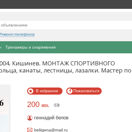
Ремонт телефонов
Тренажеры и снаряжения
5004. Кишинев. МОНТАЖ СПОРТИВНОГО
льца, канаты, лестницы, лазалки. Мастер по
В избранное
Пожаловаться
200
MDL
геннадий белов
beliigena@mail.ru