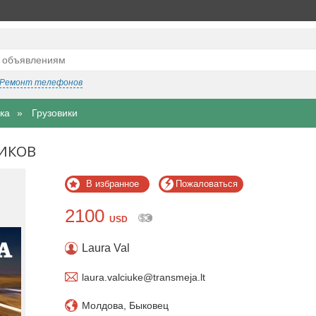
Ремонт телефонов
ка
Грузовики
ИКОВ
В избранное
Пожаловаться
2100
USD
Laura Val
laura.valciuke@transmeja.lt
Молдова, Быковец