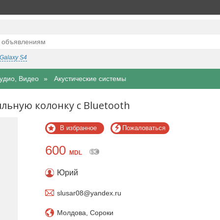
Galaxy S4
удио, Видео
Акустические системы
льную колонку с Bluetooth
В избранное
Пожаловаться
600
MDL
Юрий
slusar08@yandex.ru
Молдова, Сороки