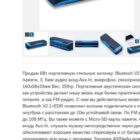
Продам 6Вт портативную стильную колонку: Bluetooh V2
памяти, 3, 5мм аудио вход Aux-In, микрофон, сенсорно
160x58x33мм Вес: 259гр. Портативная акустическая сис
как устройства делает нашу жизнь еще более практичной
питания, и как FM-радио. С ним вы действительно мож
Bluetooth V2.1+EDR позволяет колонке подключиться к
ноутбука с расстояния до 10м устойчивой связи. По FM
до 108 МГц. Вы также можете с Micro-SD карты памяти, 
входу Aux-In, слушать музыку непосредственно через д
обеспечивают хорошее качество стереозвука и от батар
праздновать всю ночь с друзьями. Батарея 4000мАч мож