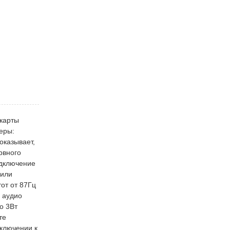
 карты
еры:
оказывает,
рвного
одключение
 или
от от 87Гц
м аудио
о 3Вт
те
дключении к