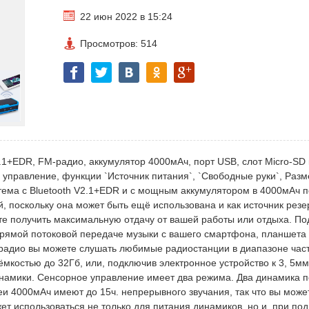
22 июн 2022 в 15:24
Просмотров: 514
.1+EDR, FM-радио, аккумулятор 4000мАч, порт USB, слот Micro-SD
е управление, функции `Источник питания`, `Свободные руки`, Разм
тема с Bluetooth V2.1+EDR и с мощным аккумулятором в 4000мАч п
, поскольку она может быть ещё использована и как источник резе
ете получить максимальную отдачу от вашей работы или отдыха. П
 прямой потоковой передаче музыки с вашего смартфона, планшета
-радио вы можете слушать любимые радиостанции в диапазоне част
ёмкостью до 32Гб, или, подключив электронное устройство к 3, 5м
инамики. Сенсорное управление имеет два режима. Два динамика п
еи 4000мАч имеют до 15ч. непрерывного звучания, так что вы може
ет использоваться не только для питания динамиков, но и, при по