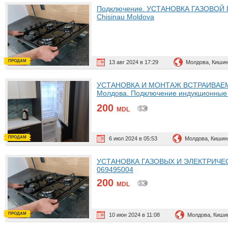
Подключение. УСТАНОВКА ГАЗОВОЙ 
Chisinau Moldova
ПРОДАМ
13 авг 2024 в 17:29
Молдова, Киши
УСТАНОВКА И МОНТАЖ ВСТРАИВАЕМЫ
Молдова. Подключение индукционные и
установка ВЫТЯЖКИ. Мастер
200
MDL
ПРОДАМ
6 июл 2024 в 05:53
Молдова, Кишин
УСТАНОВКА ГАЗОВЫХ И ЭЛЕКТРИЧЕСК
069495004
200
MDL
ПРОДАМ
10 июн 2024 в 11:08
Молдова, Киши