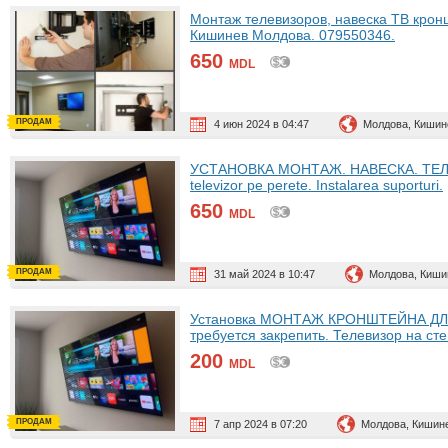
Монтаж телевизоров, навеска ТВ кронш
Кишинев Молдова. 079550346.
650
MDL
ПРОДАМ
4 июн 2024 в 04:47
Молдова, Кишин
УСТАНОВКА МОНТАЖ. НАВЕСКА. ТЕЛЕ
televizor pe perete. Instalarea suporturi.
650
MDL
ПРОДАМ
31 май 2024 в 10:47
Молдова, Киши
Установка МОНТАЖ КРОНШТЕЙНА ДЛЯ 
требуется закрепить. Телевизор на ст
200
MDL
ПРОДАМ
7 апр 2024 в 07:20
Молдова, Кишин