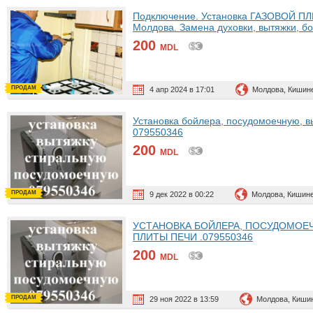
Подключение. Установка ГАЗОВОЙ ПЛ
Молдова. Замена духовки, вытяжки,
200
MDL
ПРОДАМ
4 апр 2024 в 17:01
Молдова, Кишин
Установка бойлера, посудомоечную, в
079550346
200
MDL
ПРОДАМ
9 дек 2022 в 00:22
Молдова, Кишин
УСТАНОВКА БОЙЛЕРА, ПОСУДОМОЕ
ПЛИТЫ ПЕЧИ .079550346
200
MDL
ПРОДАМ
29 ноя 2022 в 13:59
Молдова, Киши