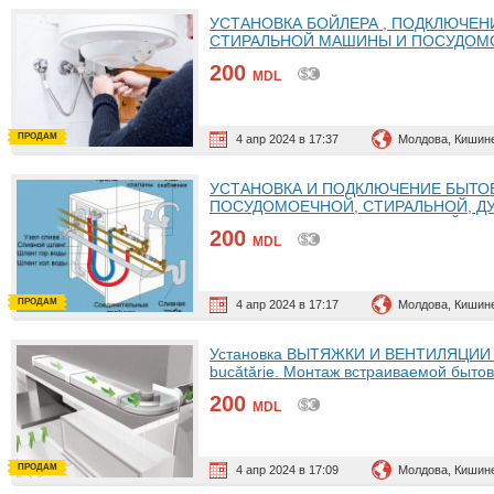
УСТАНОВКА БОЙЛЕРА , ПОДКЛЮЧЕНИЕ
СТИРАЛЬНОЙ МАШИНЫ И ПОСУДОМ
ХОЛОДИЛЬНИКИ
200
MDL
ПРОДАМ
4 апр 2024 в 17:37
Молдова, Кишин
УСТАНОВКА И ПОДКЛЮЧЕНИЕ БЫТОВО
ПОСУДОМОЕЧНОЙ, СТИРАЛЬНОЙ, ДУ
КУХОННАЯ И ВЕНТИЛЯЦИЯ, БОЙЛЕР
200
MDL
ПРОДАМ
4 апр 2024 в 17:17
Молдова, Кишин
Установка ВЫТЯЖКИ И ВЕНТИЛЯЦИИ НА 
bucătărie. Монтаж встраиваемой бы
ПОСУДОМОЕЧНАЯ МАШИНА. ПЛИТА.
200
MDL
ПРОДАМ
4 апр 2024 в 17:09
Молдова, Кишин