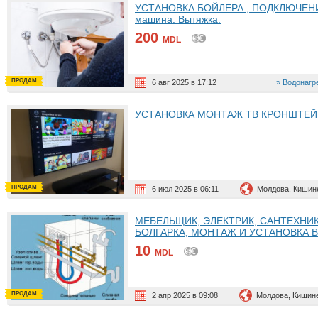
УСТАНОВКА БОЙЛЕРА , ПОДКЛЮЧЕНИЕ
машина. Вытяжка.
200
MDL
ПРОДАМ
6 авг 2025 в 17:12
Водонагр
УСТАНОВКА МОНТАЖ ТВ КРОНШТЕЙН
ПРОДАМ
6 июл 2025 в 06:11
Молдова, Кишин
МЕБЕЛЬЩИК, ЭЛЕКТРИК, САНТЕХНИК
БОЛГАРКА, МОНТАЖ И УСТАНОВКА ВС
10
MDL
ПРОДАМ
2 апр 2025 в 09:08
Молдова, Кишин