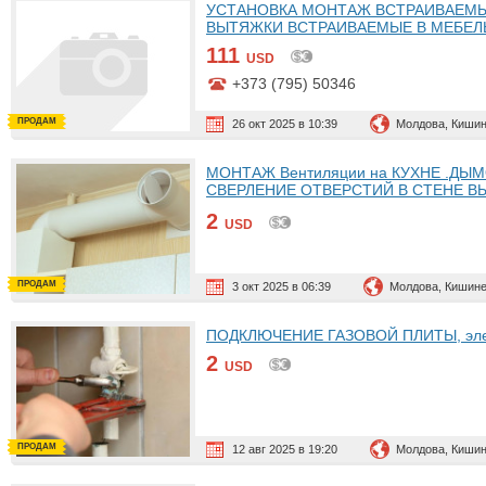
УСТАНОВКА МОНТАЖ ВСТРАИВАЕМЫХ 
ВЫТЯЖКИ ВСТРАИВАЕМЫЕ В МЕБЕЛ
111
USD
+373 (795) 50346
ПРОДАМ
26 окт 2025 в 10:39
Молдова, Киши
МОНТАЖ Вентиляции на КУХНЕ .ДЫ
СВЕРЛЕНИЕ ОТВЕРСТИЙ В СТЕНЕ В
079550346 . 069495004
2
USD
ПРОДАМ
3 окт 2025 в 06:39
Молдова, Кишин
ПОДКЛЮЧЕНИЕ ГАЗОВОЙ ПЛИТЫ, элек
2
USD
ПРОДАМ
12 авг 2025 в 19:20
Молдова, Киши