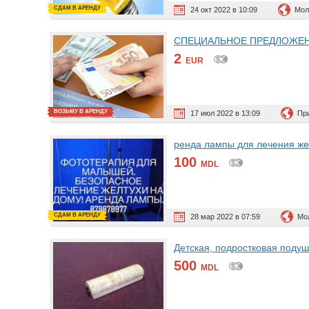
СДАМ В АРЕНДУ
24 окт 2022 в 10:09
Мол
СПЕЦИАЛЬНОЕ ПРЕДЛОЖЕН
2
EUR
ВОЗЬМУ В АРЕНДУ
17 июл 2022 в 13:09
Пр
ренда лампы для лечения же
100
MDL
СДАМ В АРЕНДУ
28 мар 2022 в 07:59
Мо
Детская, подростковая подуш
500
MDL