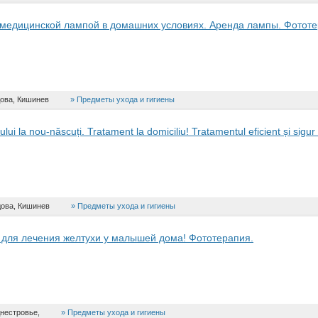
медицинской лампой в домашних условиях. Аренда лампы. Фототе
ова, Кишинев
Предметы ухода и гигиены
ui la nou-născuți. Tratament la domiciliu! Tratamentul eficient și sigur a
ова, Кишинев
Предметы ухода и гигиены
для лечения желтухи у малышей дома! Фототерапия.
нестровье,
Предметы ухода и гигиены