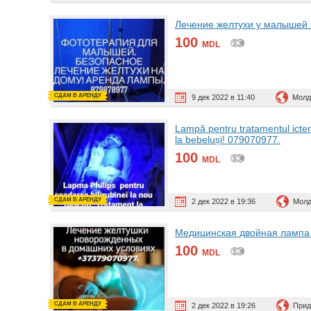
Лечение желтухи у малышей 
100
MDL
СДАМ В АРЕНДУ
9 дек 2022 в 11:40
Молд
Lampă pentru tratamentul icterul
la bebeluși! 079070977.
100
MDL
СДАМ В АРЕНДУ
2 дек 2022 в 19:36
Молд
Медицинская двойная лампа 
100
MDL
СДАМ В АРЕНДУ
2 дек 2022 в 19:26
Прид