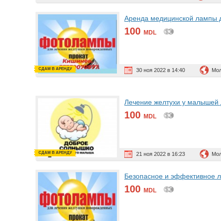
Аренда медицинской лампы д
100
MDL
СДАМ В АРЕНДУ
30 ноя 2022 в 14:40
Мол
Лечение желтухи у малышей 
100
MDL
СДАМ В АРЕНДУ
21 ноя 2022 в 16:23
Мол
Безопасное и эффективное л
100
MDL