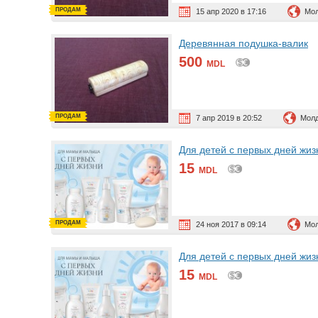
ПРОДАМ
15 апр 2020 в 17:16
Мол
Деревянная подушка-валик
500
MDL
ПРОДАМ
7 апр 2019 в 20:52
Молд
Для детей с первых дней жиз
15
MDL
ПРОДАМ
24 ноя 2017 в 09:14
Мол
Для детей с первых дней жиз
15
MDL