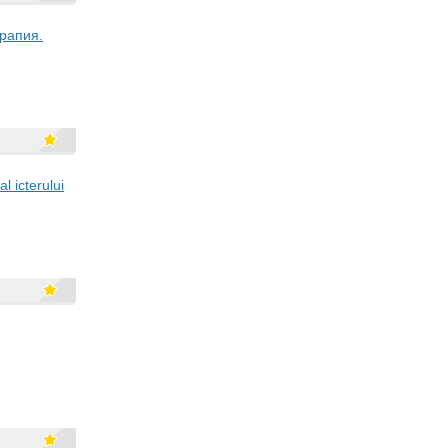
рапия.
l icterului