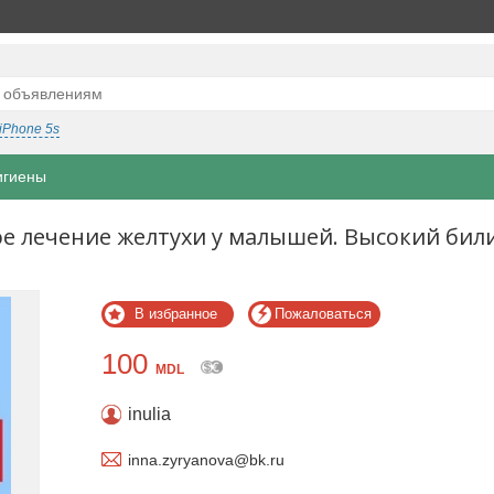
iPhone 5s
игиены
е лечение желтухи у малышей. Высокий бил
В избранное
Пожаловаться
100
MDL
inulia
inna.zyryanova@bk.ru