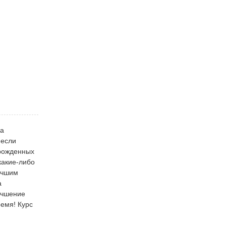
ха
 если
орожденных
какие-либо
учшим
а
учшение
емя! Курс