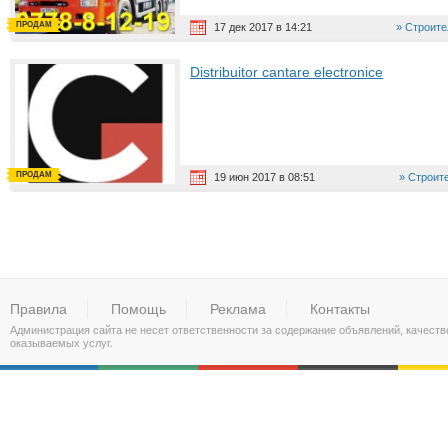
ПРОДАМ
17 дек 2017 в 14:21
Строите
Distribuitor cantare electronice
ПРОДАМ
19 июн 2017 в 08:51
Строит
Правила
Помощь
Реклама
Контакты
Администрация сайта не несет ответственности за содержание объявлений, качест
оказываемых услуг.