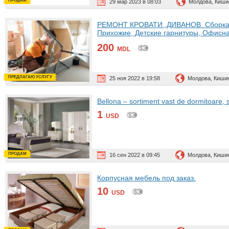
ПРОДАМ
29 мар 2023 в 08:03
Молдова, Киши
РЕМОНТ КРОВАТИ ,ДИВАНОВ. Сборка, 
Прихожие, Детские гарнитуры, Офисн
079550346
200
MDL
ПРЕДЛАГАЮ УСЛУГУ
25 ноя 2022 в 19:58
Молдова, Киши
Bellona – sortiment vast de dormitoare, 
1
USD
ПРОДАМ
16 сен 2022 в 09:45
Молдова, Киши
Корпусная мебель под заказ.
10
USD