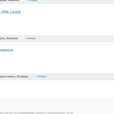
дова, Кишинев
Ковры
 Elite Carpet
ова, Кишинев
Ковры
размеров
днестровье, Бендеры
Ковры
ний, качество продаваемых вещей и оказываемых услуг.