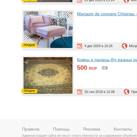
23 дек 2020 в 23:24
Мол
Magazin de covoare Chisinau –
ПРОДАМ
4 дек 2020 в 15:26
Молд
Ковры и паласы б\у разных 
500
RUP
ПРОДАМ
20 сен 2018 в 12:08
При
Правила
Помощь
Реклама
Контакты
Администрация сайта не несет ответственности за содержание объявле