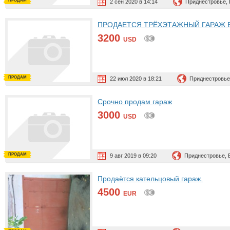
ПРОДАМ
2 сен 2020 в 14:14
Приднестровье,
ПРОДАЕТСЯ ТРЁХЭТАЖНЫЙ ГАРАЖ В
3200
USD
ПРОДАМ
22 июл 2020 в 18:21
Приднестровье
Срочно продам гараж
3000
USD
ПРОДАМ
9 авг 2019 в 09:20
Приднестровье, 
Продаётся кательцовый гараж.
4500
EUR