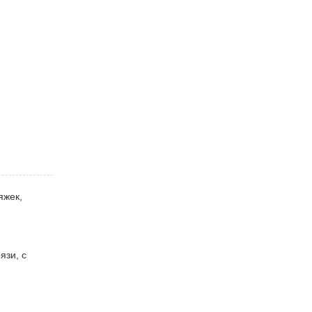
жек,
язи, с