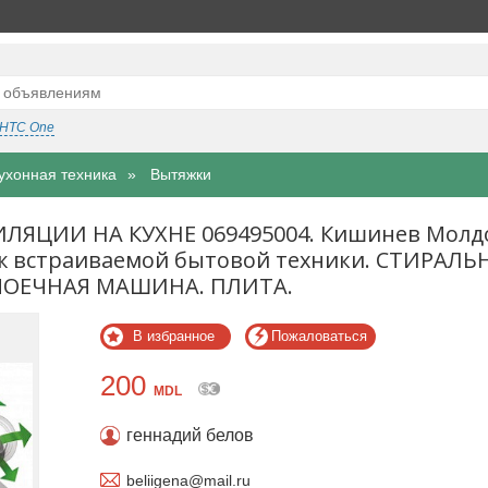
HTC One
ухонная техника
Вытяжки
ЛЯЦИИ НА КУХНЕ 069495004. Кишинев Молд
нтаж встраиваемой бытовой техники. СТИРАЛЬ
ОЕЧНАЯ МАШИНА. ПЛИТА.
В избранное
Пожаловаться
200
MDL
геннадий белов
beliigena@mail.ru