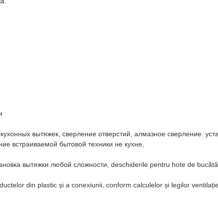
а.
и
 кухонных вытяжек, сверление отверстий, алмазное сверление. уст
ние встраиваемой бытовой техники не кухне,
становка вытяжки любой сложности, deschiderile pentru hote de bucătăr
lor din plastic și a conexiunii, conform calculelor și legilor ventilație