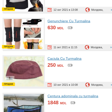
ПРОДАМ
12 окт 2021 в 13:08
Молдова,
Genunchiere Cu Turmalina
630
MDL
ПРОДАМ
11 окт 2021 в 11:15
Молдова,
Caciula Cu Turmalina
250
MDL
ПРОДАМ
10 окт 2021 в 10:08
Молдова,
Centura adominala cu turmalina
1848
MDL