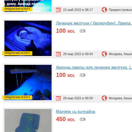
ПРЕДЛАГАЮ УСЛУГУ
22 май 2022 в 08:17
Приднестровье
Лечение желтухи ( билирубин). Лампа д
100
MDL
ПРЕДЛАГАЮ УСЛУГУ
28 мар 2022 в 09:04
Молдова, Киши
Аренда лампы для лечения желтухи. Lam
100
MDL
ПРЕДЛАГАЮ УСЛУГУ
28 мар 2022 в 08:59
Молдова, Киши
Manjete cu turmalina
450
MDL