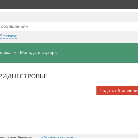
Планшет
хника
Мопеды и скутеры
ПРИДНЕСТРОВЬЕ
Подать объявлени
нестровье, Бендеры
Мопеды и скутеры