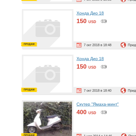
Хонда Дио 18
150
USD
ПРОДАМ
7 окт 2018 в 18:48
Прид
Хонда Дио 18
150
USD
ПРОДАМ
7 окт 2018 в 18:40
Прид
Скутер "Ямаха-минт"
400
USD
ПРОДАМ