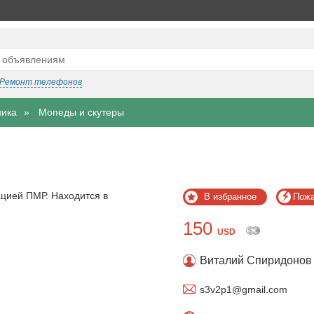
Ремонт телефонов
ника
Мопеды и скутеры
ацией ПМР. Находится в
В избранное
Пожа
150
USD
Виталий Спиридонов
s3v2p1@gmail.com