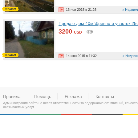
ПРОДАМ
13 ноя 2015 в 21:26
Недвижи
Продаю дом 40м \бревно и участок 25с
3200
USD
ПРОДАМ
14 июн 2015 в 11:32
Недвиж
Правила
Помощь
Реклама
Контакты
Администрация сайта не несет ответственности за содержание объявлений, качест
оказываемых услуг.