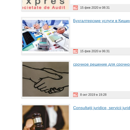
15 фев 2020 в 08:31
Бухгалтерские услуги в Кишин
15 фев 2020 в 06:31
срочное решение для срочн
8 окт 2019 в 19:28
Consultaţii juridice, servicii ju