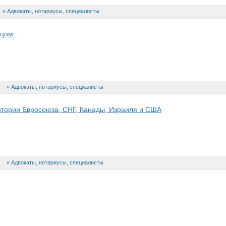
Адвокаты, нотариусы, специалисты
ицом
Адвокаты, нотариусы, специалисты
итории Евросоюза, СНГ, Канады, Израиля и США
Адвокаты, нотариусы, специалисты