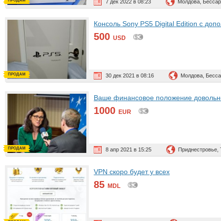
ПРОДАМ
7 дек 2022 в 08:23
Молдова, Бессар
Консоль Sony PS5 Digital Edition с д
500
USD
ПРОДАМ
30 дек 2021 в 08:16
Молдова, Бесса
Ваше финансовое положение довольн
1000
EUR
ПРОДАМ
8 апр 2021 в 15:25
Приднестровье,
VPN скоро будет у всех
85
MDL